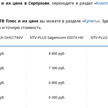
 и их цена в Серпухове
, переходите в раздел «
Компл
ТВ Плюс и их цене
вы можете в разделе «
Купить
». З
к и точную стоимость.
ech OHS1740V
NTV-PLUS Sagemcom DSI74 HD
NTV-PLUS
8 800
7 300
6 800
6 300