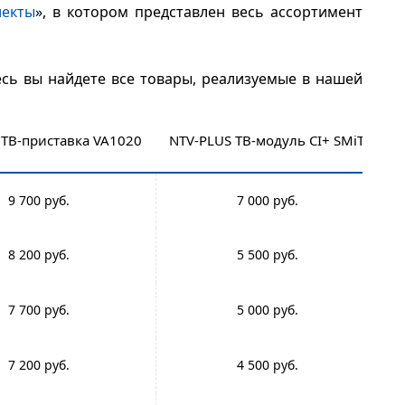
екты
», в котором представлен весь ассортимент
десь вы найдете все товары, реализуемые в нашей
 ТВ-приставка VA1020
NTV-PLUS ТВ-модуль CI+ SMiT
9 700
7 000
8 200
5 500
7 700
5 000
7 200
4 500